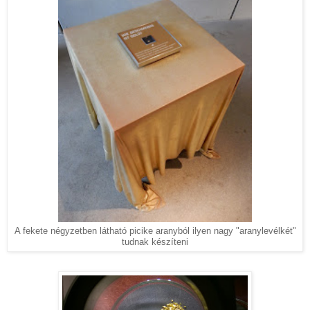
A fekete négyzetben látható picike aranyból ilyen nagy "aranylevélkét"
tudnak készíteni