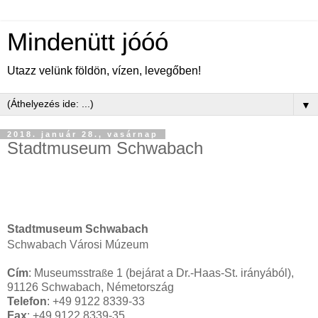
Mindenütt jóóó
Utazz velünk földön, vízen, levegőben!
▼
2018. január 28., vasárnap
Stadtmuseum Schwabach
Stadtmuseum Schwabach
Schwabach Városi Múzeum
Cím
: Museumsstra
ß
e 1 (bejárat a Dr.-Haas-St. irányából),
91126 Schwabach, Németország
Telefon
: +49 9122 8339-33
Fax
: +49 9122 8339-35