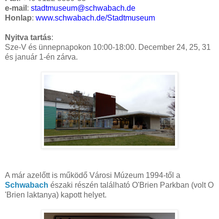
e-mail
:
stadtmuseum@schwabach.de
Honlap
:
www.schwabach.de/Stadtmuseum
Nyitva tartás
:
Sze-V és ünnepnapokon 10:00-18:00. December 24, 25, 31
és január 1-én zárva.
A már azelőtt is működő Városi Múzeum 1994-től a
Schwabach
északi részén található O'Brien Parkban (volt O
'Brien laktanya) kapott helyet.